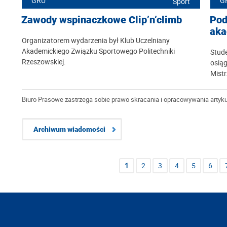
GRU
G
Sport
Zawody wspinaczkowe Clip’n’climb
Pod
aka
Organizatorem wydarzenia był Klub Uczelniany
Akademickiego Związku Sportowego Politechniki
Stude
Rzeszowskiej.
osiąg
Mistr
Biuro Prasowe zastrzega sobie prawo skracania i opracowywania artyku
Archiwum wiadomości
1
2
3
4
5
6