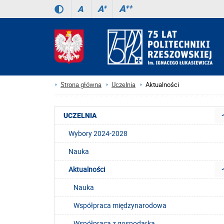
A
++
A
+
A
Strona główna
Uczelnia
Aktualności
UCZELNIA
Wybory 2024-2028
Nauka
Aktualności
Nauka
Współpraca międzynarodowa
Współpraca z gospodarką