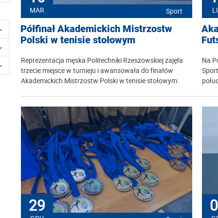
MAR
L
Sport
Półfinał Akademickich Mistrzostw
Aka
Polski w tenisie stołowym
Fut
Reprezentacja męska Politechniki Rzeszowskiej zajęła
Na Po
trzecie miejsce w turnieju i awansowała do finałów
Spor
Akademickich Mistrzostw Polski w tenisie stołowym.
połud
29
0