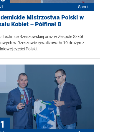
UT
Sport
demickie Mistrzostwa Polski w
salu Kobiet – Półfinał B
litechnice Rzeszowskiej oraz w Zespole Szkół
towych w Rzeszowie rywalizowało 19 drużyn z
niowej części Polski.
1