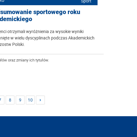
RU
Sport
sumowanie sportowego roku
demickiego
nci otrzymali wyróżnienia za wysokie wyniki
nięte w wielu dyscyplinach podczas Akademickich
zostw Polski.
łów oraz zmiany ich tytułów.
7
8
9
10