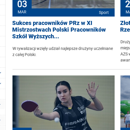
03
2
MAR
M
Sport
Sukces pracowników PRz w XI
Zło
Mistrzostwach Polski Pracowników
Rze
Szkół Wyższych...
Druży
miejs
W rywalizacji wzięły udział najlepsze drużyny uczelniane
AZS w
z całej Polski.
awan