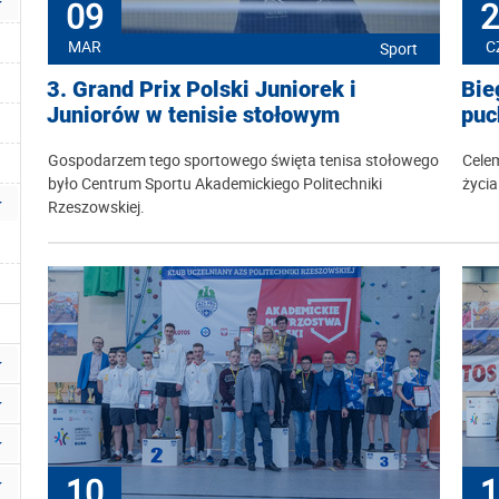
09
2
MAR
C
Sport
3. Grand Prix Polski Juniorek i
Bie
Juniorów w tenisie stołowym
puc
Gospodarzem tego sportowego święta tenisa stołowego
Cele
było Centrum Sportu Akademickiego Politechniki
życia
Rzeszowskiej.
10
1