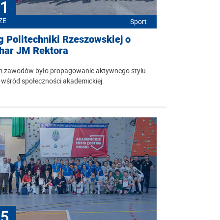
1
ZE
Sport
g Politechniki Rzeszowskiej o
har JM Rektora
m zawodów było propagowanie aktywnego stylu
 wśród społeczności akademickiej.
5