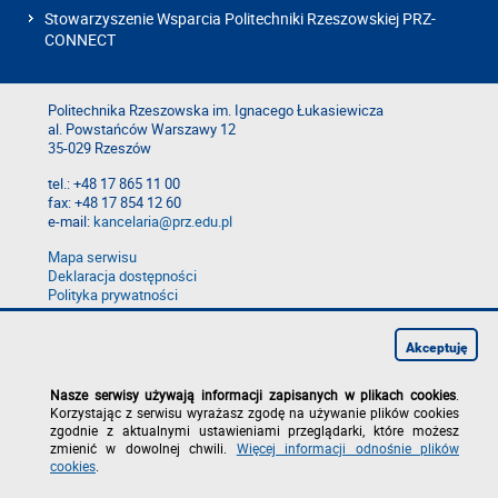
Stowarzyszenie Wsparcia Politechniki Rzeszowskiej PRZ-
CONNECT
Politechnika Rzeszowska im. Ignacego Łukasiewicza
al. Powstańców Warszawy 12
35-029 Rzeszów
tel.: +48 17 865 11 00
fax: +48 17 854 12 60
e-mail:
kancelaria@prz.edu.pl
Mapa serwisu
Deklaracja dostępności
Polityka prywatności
Zgłoś błąd na stronie
Zgłoś naruszenie
Akceptuję
Nasze serwisy używają informacji zapisanych w plikach cookies
.
Korzystając z serwisu wyrażasz zgodę na używanie plików cookies
zgodnie z aktualnymi ustawieniami przeglądarki, które możesz
zmienić w dowolnej chwili.
Więcej informacji odnośnie plików
cookies
.