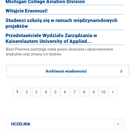
Michigan College Aviation Division
Witajcie Erasmusi!
Studenci szkolą się w ramach międzynarodowych
projektów
Przedstawiciele Wydziału Zarządzania w
Kaiserslautern University of Applied...
Biuro Prasowe zastrzega sobie prawo skracania i opracowywania
artykułów oraz zmiany ich tytułów.
Archiwum wiadomości
1
2
3
4
5
6
7
8
9
10
UCZELNIA