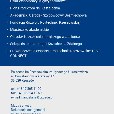
Dział Współpracy Międzynarodowej
Pion Prorektora ds. Kształcenia
Akademicki Ośrodek Szybowcowy Bezmiechowa
Fundacja Rozwoju Politechniki Rzeszowskiej
Miasteczko akademickie
Ośrodek Kształcenia Lotniczego w Jasionce
Sekcja ds. e-Learningu i Kształcenia Zdalnego
Stowarzyszenie Wsparcia Politechniki Rzeszowskiej PRZ-
CONNECT
Politechnika Rzeszowska im. Ignacego Łukasiewicza
al. Powstańców Warszawy 12
35-029 Rzeszów
tel.: +48 17 865 11 00
fax: +48 17 854 12 60
e-mail:
kancelaria@prz.edu.pl
Mapa serwisu
Deklaracja dostępności