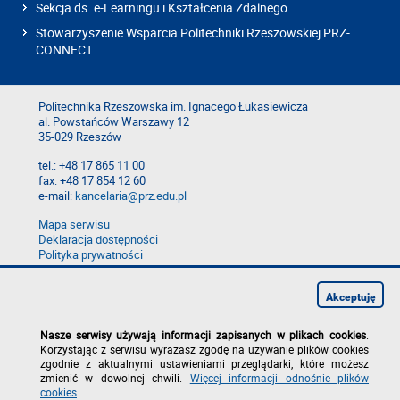
Sekcja ds. e-Learningu i Kształcenia Zdalnego
Stowarzyszenie Wsparcia Politechniki Rzeszowskiej PRZ-
CONNECT
Politechnika Rzeszowska im. Ignacego Łukasiewicza
al. Powstańców Warszawy 12
35-029 Rzeszów
tel.: +48 17 865 11 00
fax: +48 17 854 12 60
e-mail:
kancelaria@prz.edu.pl
Mapa serwisu
Deklaracja dostępności
Polityka prywatności
Zgłoś błąd na stronie
Zgłoś naruszenie
Akceptuję
Nasze serwisy używają informacji zapisanych w plikach cookies
.
Korzystając z serwisu wyrażasz zgodę na używanie plików cookies
zgodnie z aktualnymi ustawieniami przeglądarki, które możesz
zmienić w dowolnej chwili.
Więcej informacji odnośnie plików
cookies
.