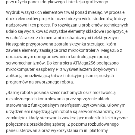
przy użyciu panelu dotykowego i interfejsu graficznego.
Wydruk wszystkich elementów trwał ponad miesiąc. W procesie
druku elementów projektu uczestniczyło wielu studentów, którzy
nadzorowali ten proces. Po rozwiązaniu problemów technicznych
udało się wydrukować wszystkie elementy składowe i połączyć je
w całość razem z elementami mechanicznymi i elektrycznymi.
Następnie przygotowana została skrzynka sterująca, która
zawiera elementy zasilające oraz mikrokontroler ATMega256 z
opracowanym oprogramowaniem kontrolującym pracę
serwomechanizmów. Do kontrolera ATMega256 podłączono
mikrokomputer Raspberry Pi z wyświetlaczem dotykowym i
aplikacją umożliwiającą łatwe i intuicyjne pisanie prostych
programów na stworzonego robota.
„Ramię robota posiada sześć ruchomych osi z możliwością
niezależnego ich kontrolowania przez sprzężenie układu
sterowania z funkcjonalnym interfejsem użytkownika. Głównym
urządzeniem napędzającym robota są serwomechanizmy, czyli
zamknięte układy sterowania zawierające małe silniki elektryczne
połączone z przekładnią zębatą. Z poziomu rozbudowanego
panelu sterowania oraz wykorzystania m.in. platformy