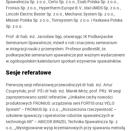
Spawalnicza Sp. z o.o., Certo Sp. z o.o., Esab Polska Sp. z o.o.,
Fronius Sp. z o.o., Hypertherm Europe B.V., Idal UMDS Sp. z o.o.,
Lincoln Electric Bester Sp. z o.o., Mechanic System Sp. z o.o.,
Messer Polska Sp. z o.o., Tomsystem Sp. z o.o. i Yaskawa Polska
Sp. z o.o.
Prof. dr hab. inż. Jarosław Sęp, otwierając IX Podkarpackie
Seminarium Spawalnicze, mówił o roli i znaczeniu seminarium
w integracji nauki z przemysłem. Profesor podkreślił, że
podkarpackie seminarium spawalnicze jest ważnym wydarzeniem
w ogólnopolskim kalendarium spotkań inżynierów spawalników.
Sesje referatowe
Pierwszej sesji referatowej przewodniczyli dr hab. inż. Artur
Czupryński, prof. PŚ i dr hab. inż. Marek Mróz, prof. PRz. W sesji
zaprezentowano sześć referatów: „Unikalne cechy nowości
produktowych FRONIUS: urządzenia serii FORTIS oraz VELO
System” – FRONIUS Sp. z o.o., „Rozszerzona rzeczywistość –
szkolenie spawaczy i operatorów robotów spawalniczych w
technologii AR” – ABICOR BINZEL Technika Spawalnicza Sp. z
o.o., „Występowanie wysp krzemianowych przy spawaniu metodą