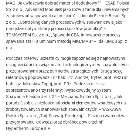
MAG. Jak właściwie dobrać materiał dodatkowy?” – ESAB Polska
Sp. z o.o., Advanced Module® jako rozwiązanie dla uniwersalnych
zastosowań w spawaniu aluminium” – Lincoln Electric Bester Sp.
z o.o., „Controlling danych procesowych w spawalnictwie jako
narzędzie optymalizacji jakości i kosztów produkcji” –
TOMSYSTEM Sp. z o.o., „Spawarki CEA: Innowacyjne procesy
spawania stali i aluminium metodą MIG/MAG” – Idal UMDS Sp. z
o.o.
Podczas przerwy uczestnicy mogli zapoznać się z najnowszymi
osiągnięciami i rozwiązaniami technologicznymi w spawalnictwie
prezentowanymi przez partnerów strategicznych. Drugą sesję
referatową poprowadzili dr hab. inż. Andrzej Trytek, prof. PRz i dr
hab. inż. Mirosław Tupaj, prof. PRz. Podczas tej sesji
zaprezentowano trzy referaty: „Wysokowydajny System
Spawania Plasma Jet TIG” – Mechanic System Sp. z o.o., „Jak
poradzić sobie z niedoskonałościami elementów wsadowych na
zrobotyzowanych stanowiskach spawalniczych” – YASKAWA
Polska Sp. z o.o., „Tnij. Spawaj. Produkuj. – Plazma i waterjet w
przygotowaniu krawędzi oraz obróbce powierzchni” –
Hypertherm Europe B.V.