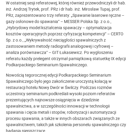
W ostatniej sesji referatowej, której również przewodniczyli dr hab.
inż. Andrzej Trytek, prof. PRz i dr hab. inż. Mirosław Tupaj, prof.
PRz, zaprezentowano trzy referaty: „Spawanie laserowe ręczne –
gazy osłonowe do spawania” – MESSER Polska Sp. z o.o.,
„Hybrydowy model kształcenia spawaczy – optymalizacja
kosztów operacyjnych poprzez cyfryzację kompetencji” – CERTO
Sp. z o.o., „Wykrywalność nieciągłości spawalniczych z
zastosowaniem metody radiografii analogowej i cyfrowej –
analiza porównawcza” – GIT Łukasiewicz. Po wygłoszeniu
referatu każdy prelegent otrzymał pamiątkową statuetkę IX edycji
Podkarpackiego Seminarium Spawalniczego.
Nowością tegorocznej edycji Podkarpackiego Seminarium
Spawalniczego było jego zakończenie uroczystą kolacją w
restauracji hotelu Nowy Dwór w Świlczy. Podczas rozmów
uczestnicy seminarium podkreślali wysoki poziom referatów
prezentujących najnowsze osiągnięcia w dziedzinie
spawalnictwa, a w szczególności innowacji w technologii
spawania i cięcia metali i stopów, robotyzacji i automatyzacji
procesu spawania, a także w innych obszarach związanych ze
spawalnictwem, takich jak szkolenia personelu spawalniczego czy
badania nieniszczące.