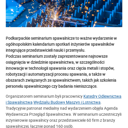
Podkarpackie seminarium spawalnicze to ważne wydarzenie w
ogólnopolskim kalendarium spotkań inżynierów spawalników
integrujące przedstawicieli nauki i przemysłu.
Podczas seminarium zostały zaprezentowane najnowsze
osiągnięcia w dziedzinie spawalnictwa, w szczególności
innowacje w technologii spawania oraz cięcia metali i stopów,
robotyzacji i automatyzacji procesu spawania, a także w
obszarach związanych ze spawalnictwem, takich jak szkolenia
personelu spawalniczego czy badania nieniszczące.
Organizatorem seminarium byli pracownicy
Katedry Odlewnictwa
i Spawalnictwa
Wydziału Budowy Maszyn i Lotnictwa
.
Tradycyjnie patronat medialny nad wydarzeniem objęła Agenda
Wydawnicza Przegląd Spawalnictwa. W seminarium uczestniczyli
inżynierowie spawalnicy oraz przedstawiciele 60 firm z branży
spawalniczej, łącznie ponad 160 osób.