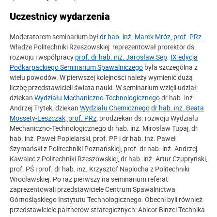
Uczestnicy wydarzenia
Moderatorem seminarium był
dr hab. inż. Marek Mróz, prof. PRz
.
Władze Politechniki Rzeszowskiej reprezentował prorektor ds.
rozwoju i współpracy
prof. dr hab. inż. Jarosław Sęp
.
IX edycja
Podkarpackiego Seminarium Spawalniczego
była szczególna z
wielu powodów. W pierwszej kolejności należy wymienić dużą
liczbę przedstawicieli świata nauki. W seminarium wzięli udział:
dziekan
Wydziału Mechaniczno-Technologicznego
dr hab. inż.
Andrzej Trytek, dziekan
Wydziału Chemicznego
dr hab. inż. Beata
Mossety-Leszczak, prof. PRz
, prodziekan ds. rozwoju Wydziału
Mechaniczno-Technologicznego dr hab. inż. Mirosław Tupaj, dr
hab. inż. Paweł Popielarski, prof. PP i dr hab. inż. Paweł
Szymański z Politechniki Poznańskiej, prof. dr hab. inż. Andrzej
Kawalec z Politechniki Rzeszowskiej, dr hab. inż. Artur Czupryński,
prof. PŚ i prof. dr hab. inż. Krzysztof Naplocha z Politechniki
Wrocławskiej. Po raz pierwszy na seminarium referat
zaprezentowali przedstawiciele Centrum Spawalnictwa
Górnośląskiego Instytutu Technologicznego. Obecni byli również
przedstawiciele partnerów strategicznych: Abicor Binzel Technika