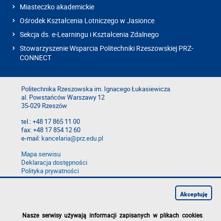
Miasteczko akademickie
Ośrodek Kształcenia Lotniczego w Jasionce
Sekcja ds. e-Learningu i Kształcenia Zdalnego
Stowarzyszenie Wsparcia Politechniki Rzeszowskiej PRZ-
CONNECT
Politechnika Rzeszowska im. Ignacego Łukasiewicza
al. Powstańców Warszawy 12
35-029 Rzeszów
tel.: +48 17 865 11 00
fax: +48 17 854 12 60
e-mail:
kancelaria@prz.edu.pl
Mapa serwisu
Deklaracja dostępności
Polityka prywatności
Zgłoś błąd na stronie
Zgłoś naruszenie
Akceptuję
Nasze serwisy używają informacji zapisanych w plikach cookies
.