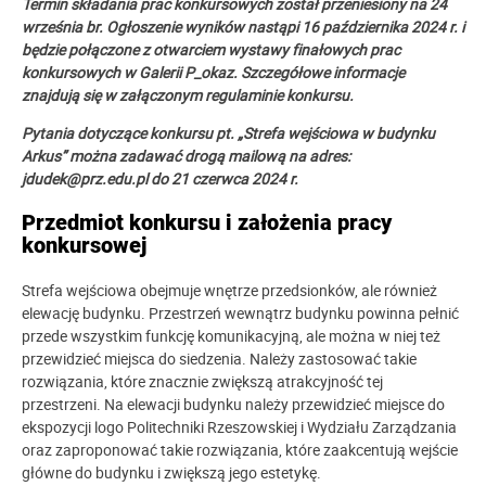
Termin składania prac konkursowych został przeniesiony na 24
września br. Ogłoszenie wyników nastąpi 16 października 2024 r. i
będzie połączone z otwarciem wystawy finałowych prac
konkursowych w Galerii P_okaz. Szczegółowe informacje
znajdują się w załączonym regulaminie konkursu.
Pytania dotyczące konkursu pt. „Strefa wejściowa w budynku
Arkus” można zadawać drogą mailową na adres:
jdudek@prz.edu.pl do 21 czerwca 2024 r.
Przedmiot konkursu i założenia pracy
konkursowej
Strefa wejściowa obejmuje wnętrze przedsionków, ale również
elewację budynku. Przestrzeń wewnątrz budynku powinna pełnić
przede wszystkim funkcję komunikacyjną, ale można w niej też
przewidzieć miejsca do siedzenia. Należy zastosować takie
rozwiązania, które znacznie zwiększą atrakcyjność tej
przestrzeni. Na elewacji budynku należy przewidzieć miejsce do
ekspozycji logo Politechniki Rzeszowskiej i Wydziału Zarządzania
oraz zaproponować takie rozwiązania, które zaakcentują wejście
główne do budynku i zwiększą jego estetykę.