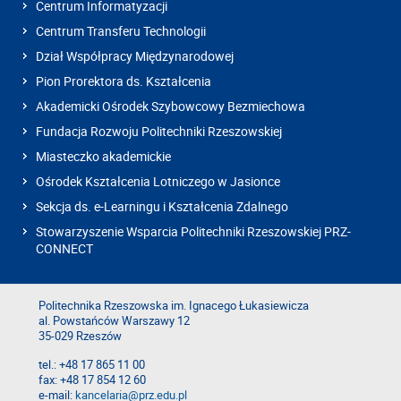
Centrum Informatyzacji
Centrum Transferu Technologii
Dział Współpracy Międzynarodowej
Pion Prorektora ds. Kształcenia
Akademicki Ośrodek Szybowcowy Bezmiechowa
Fundacja Rozwoju Politechniki Rzeszowskiej
Miasteczko akademickie
Ośrodek Kształcenia Lotniczego w Jasionce
Sekcja ds. e-Learningu i Kształcenia Zdalnego
Stowarzyszenie Wsparcia Politechniki Rzeszowskiej PRZ-
CONNECT
Politechnika Rzeszowska im. Ignacego Łukasiewicza
al. Powstańców Warszawy 12
35-029 Rzeszów
tel.: +48 17 865 11 00
fax: +48 17 854 12 60
e-mail:
kancelaria@prz.edu.pl