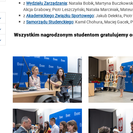
z
Wydziału Zarządzania
:
Natalia Bobik
,
Martyna Buczkows
Alicja Grabowy, Piotr Leszczyński
,
Natalia Marciniak
,
Mateu
z
Akademickiego Związku Sportowego
:
Jakub Delekta
,
Piot
z
Samorządu Studenckiego
:
Kamil Chohura
,
Maciej Gacek
,
P
Wszystkim nagrodzonym studentom gratulujemy os