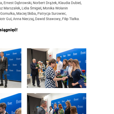
ka
,
Ernest Dąbrowski
,
Norbert Drążek
,
Klaudia Dubiel
,
sz Marszałek
,
Lidia Śmigiel
,
Monika Wolanin
r Gomułka
,
Maciej Skiba
,
Patrycja Surowiec,
iotr Gul
,
Anna Nieczaj
,
Dawid Stawowy
,
Filip Tlałka.
iągnięć!