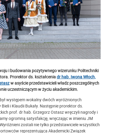
woju i budowania pozytywnego wizerunku Politechniki
ora. Prorektor ds. kształcenia
dr hab. Iwona Włoch,
Ostasz
w asyście przedstawicieli władz poszczególnych
ywnie uczestniczącym w życiu akademickim.
m był występem wokalny dwóch wyróżnionych
ieli i Klaudii Bukały. Następnie prorektor ds.
ckich prof. dr hab. Grzegorz Ostasz wręczyli nagrody i
mamy ogromną satysfakcję, wręczając w imieniu JM
Wyróżnieni zostali nie tylko przedstawiciele wszystkich
sportowców reprezentująca Akademicki Związek