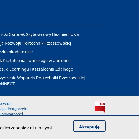
icki Ośrodek Szybowcowy Bezmiechowa
a Rozwoju Politechniki Rzeszowskiej
czko akademickie
k Kształcenia Lotniczego w Jasionce
ds. e-Learningu i Kształcenia Zdalnego
yszenie Wsparcia Politechniki Rzeszowskiej
ONNECT
erwisu
cja dostępności
a prywatności
łąd na stronie
aruszenie
Akceptuję
okies zgodnie z aktualnymi