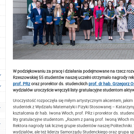
W podziękowaniu za pracę i działania podejmowane na rzecz roz
Rzeszowskiej 55 studentów naszej uczelni otrzymało nagrody rekt
prof. PRz
oraz prorektor ds. studenckich
prof. dr hab. Grzegorz 
wydziałów uroczyście wręczyli listy gratulacyjne studentom akt
Uroczystość rozpoczęła się miłym artystycznym akcentem, jaki
studentek z Wydziału Matematyki i Fizyki Stosowanej – Katarzyny B
kształcenia dr hab. Iwona Włoch, prof. PRz i prorektor ds. studen
lity gratulacyjne studentom. „Razem z panią prof. Iwoną Włoch 
Rektora nagrody tak licznej grupie studentów naszej Politechniki. 
wydziałów, ale też liderzy Samorządu Studenckiego oraz grupa 