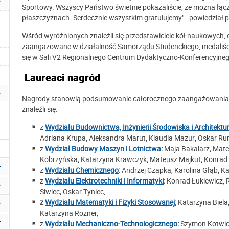
Sportowy. Wszyscy Państwo świetnie pokazaliście, że można łąc
płaszczyznach. Serdecznie wszystkim gratulujemy" - powiedział p
Wśród wyróżnionych znaleźli się przedstawiciele kół naukowych, 
zaangażowane w działalność Samorządu Studenckiego, medaliści
się w Sali V2 Regionalnego Centrum Dydaktyczno-Konferencyjnego
Laureaci nagród
Nagrody stanowią podsumowanie całorocznego zaangażowania s
znaleźli się:
z
Wydziału Budownictwa, Inżynierii Środowiska i Architektu
Adriana Krupa
,
Aleksandra Marut
,
Klaudia Mazur
,
Oskar R
z
Wydział Budowy Maszyn i Lotnictwa
:
Maja Bakalarz
,
Mate
Kobrzyńska
,
Katarzyna Krawczyk
,
Mateusz Majkut
,
Konrad
z
Wydziału Chemicznego
:
Andrzej Czapka, Karolina Głąb
,
Ka
z
Wydziału Elektrotechniki i Informatyki
:
Konrad Łukiewicz, 
Siwiec
,
Oskar Tyniec,
z
Wydziału Matematyki i Fizyki Stosowanej:
Katarzyna Biela
Katarzyna Rozner,
z
Wydziału Mechaniczno-Technologicznego
:
Szymon Kotwic