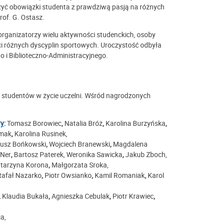
zyć obowiązki studenta z prawdziwą pasją na różnych
rof. G. Ostasz.
organizatorzy wielu aktywności studenckich, osoby
 różnych dyscyplin sportowych. Uroczystość odbyła
 i Biblioteczno-Administracyjnego.
tudentów w życie uczelni. Wśród nagrodzonych
ry
:
Tomasz Borowiec
,
Natalia Bróż
,
Karolina Burzyńska
,
umak
,
Karolina Rusinek,
usz Bońkowski
,
Wojciech Branewski
,
Magdalena
 Ner
,
Bartosz Paterek, Weronika Sawicka
,
Jakub Zboch,
tarzyna Korona
,
Małgorzata Sroka,
Rafał Nazarko
,
Piotr Owsianko
,
Kamil Romaniak
,
Karol
,
Klaudia Bukała
,
Agnieszka Cebulak
,
Piotr Krawiec
,
a,