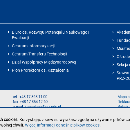
Biuro ds. Rozwoju Potencjału Naukowego i
Akadem
Ewaluacji
Fundacj
Centrum Informatyzacji
Miaste
Centrum Transferu Technologii
Ośrode
Dział Współpracy Międzynarodowej
Sekcja 
Pion Prorektora ds. Kształcenia
Stowarz
PRZ-C
tel.: +48 17 865 11 00
Mapa s
fax: +48 17 854 12 60
Deklara
e-mail:
kancelaria@prz.edu.pl
Polityk
Zgłoś b
Zgłoś n
ch cookies
. Korzystając z serwisu wyrażasz zgodę na używanie plików co
wolnej chwili.
Więcej informacji odnośnie plików cookies
.