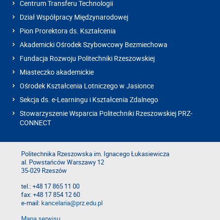
Centrum Transferu Technologii
Dział Współpracy Międzynarodowej
Pion Prorektora ds. Kształcenia
Akademicki Ośrodek Szybowcowy Bezmiechowa
Fundacja Rozwoju Politechniki Rzeszowskiej
Miasteczko akademickie
Ośrodek Kształcenia Lotniczego w Jasionce
Sekcja ds. e-Learningu i Kształcenia Zdalnego
Stowarzyszenie Wsparcia Politechniki Rzeszowskiej PRZ-
CONNECT
Politechnika Rzeszowska im. Ignacego Łukasiewicza
al. Powstańców Warszawy 12
35-029 Rzeszów
tel.: +48 17 865 11 00
fax: +48 17 854 12 60
e-mail:
kancelaria@prz.edu.pl
Mapa serwisu