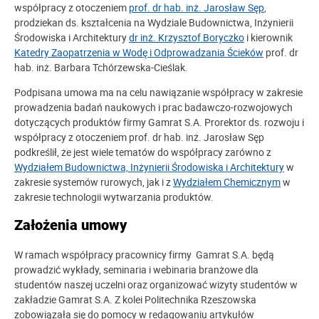
współpracy z otoczeniem
prof. dr hab. inż. Jarosław Sęp
,
prodziekan ds. kształcenia na Wydziale Budownictwa, Inżynierii
Środowiska i Architektury
dr inż. Krzysztof Boryczko
i kierownik
Katedry Zaopatrzenia w Wodę i Odprowadzania Ścieków
prof. dr
hab. inż. Barbara Tchórzewska-Cieślak.
Podpisana umowa ma na celu nawiązanie współpracy w zakresie
prowadzenia badań naukowych i prac badawczo-rozwojowych
dotyczących produktów firmy Gamrat S.A. Prorektor ds. rozwoju i
współpracy z otoczeniem prof. dr hab. inż. Jarosław Sęp
podkreślił, że jest wiele tematów do współpracy zarówno z
Wydziałem Budownictwa, Inżynierii Środowiska i Architektury
w
zakresie systemów rurowych, jak i z
Wydziałem Chemicznym
w
zakresie technologii wytwarzania produktów.
Założenia umowy
W ramach współpracy pracownicy firmy
Gamrat S.A.
będą
prowadzić
wykłady, seminaria i webinaria branżowe dla
studentów naszej uczelni oraz organizować wizyty studentów w
zakładzie Gamrat S.A.
Z kolei Politechnika Rzeszowska
zobowiązała się do
pomocy w redagowaniu artykułów