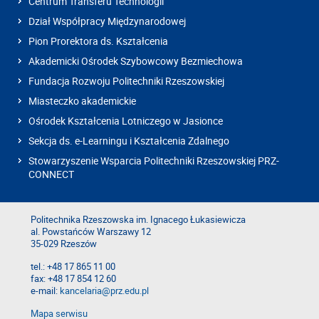
Centrum Transferu Technologii
Dział Współpracy Międzynarodowej
Pion Prorektora ds. Kształcenia
Akademicki Ośrodek Szybowcowy Bezmiechowa
Fundacja Rozwoju Politechniki Rzeszowskiej
Miasteczko akademickie
Ośrodek Kształcenia Lotniczego w Jasionce
Sekcja ds. e-Learningu i Kształcenia Zdalnego
Stowarzyszenie Wsparcia Politechniki Rzeszowskiej PRZ-
CONNECT
Politechnika Rzeszowska im. Ignacego Łukasiewicza
al. Powstańców Warszawy 12
35-029 Rzeszów
tel.: +48 17 865 11 00
fax: +48 17 854 12 60
e-mail:
kancelaria@prz.edu.pl
Mapa serwisu