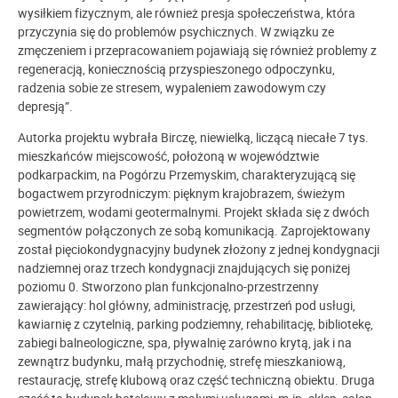
wysiłkiem fizycznym, ale również presja społeczeństwa, która
przyczynia się do problemów psychicznych. W związku ze
zmęczeniem i przepracowaniem pojawiają się również problemy z
regeneracją, koniecznością przyspieszonego odpoczynku,
radzenia sobie ze stresem, wypaleniem zawodowym czy
depresją”.
Autorka projektu wybrała Birczę, niewielką, liczącą niecałe 7 tys.
mieszkańców miejscowość, położoną w województwie
podkarpackim, na Pogórzu Przemyskim, charakteryzującą się
bogactwem przyrodniczym: pięknym krajobrazem, świeżym
powietrzem, wodami geotermalnymi. Projekt składa się z dwóch
segmentów połączonych ze sobą komunikacją. Zaprojektowany
został pięciokondygnacyjny budynek złożony z jednej kondygnacji
nadziemnej oraz trzech kondygnacji znajdujących się poniżej
poziomu 0. Stworzono plan funkcjonalno-przestrzenny
zawierający: hol główny, administrację, przestrzeń pod usługi,
kawiarnię z czytelnią, parking podziemny, rehabilitację, bibliotekę,
zabiegi balneologiczne, spa, pływalnię zarówno krytą, jak i na
zewnątrz budynku, małą przychodnię, strefę mieszkaniową,
restaurację, strefę klubową oraz część techniczną obiektu. Druga