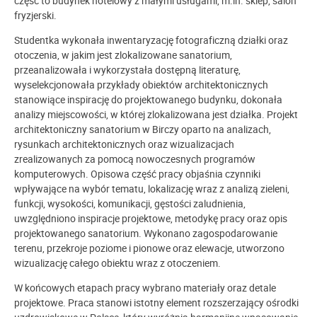
część to budynek hotelowy z małymi usługami, m.in. sklep, salon
fryzjerski.
Studentka wykonała inwentaryzację fotograficzną działki oraz
otoczenia, w jakim jest zlokalizowane sanatorium,
przeanalizowała i wykorzystała dostępną literaturę,
wyselekcjonowała przykłady obiektów architektonicznych
stanowiące inspirację do projektowanego budynku, dokonała
analizy miejscowości, w której zlokalizowana jest działka. Projekt
architektoniczny sanatorium w Birczy oparto na analizach,
rysunkach architektonicznych oraz wizualizacjach
zrealizowanych za pomocą nowoczesnych programów
komputerowych. Opisowa część pracy objaśnia czynniki
wpływające na wybór tematu, lokalizację wraz z analizą zieleni,
funkcji, wysokości, komunikacji, gęstości zaludnienia,
uwzględniono inspiracje projektowe, metodykę pracy oraz opis
projektowanego sanatorium. Wykonano zagospodarowanie
terenu, przekroje poziome i pionowe oraz elewacje, utworzono
wizualizację całego obiektu wraz z otoczeniem.
W końcowych etapach pracy wybrano materiały oraz detale
projektowe. Praca stanowi istotny element rozszerzający ośrodki