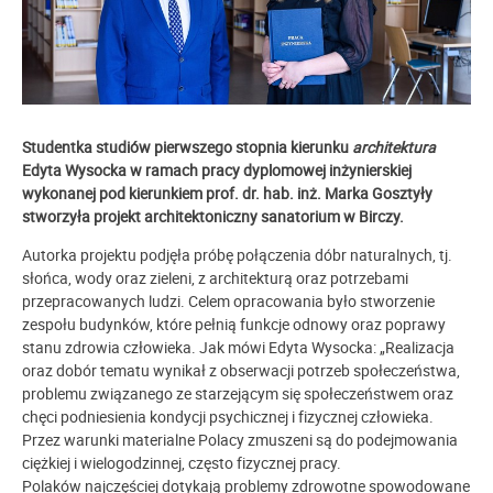
Studentka studiów pierwszego stopnia kierunku
architektura
Edyta Wysocka w ramach pracy dyplomowej inżynierskiej
wykonanej pod kierunkiem prof. dr. hab. inż. Marka Gosztyły
stworzyła projekt architektoniczny sanatorium w Birczy.
Autorka projektu podjęła próbę połączenia dóbr naturalnych, tj.
słońca, wody oraz zieleni, z architekturą oraz potrzebami
przepracowanych ludzi. Celem opracowania było stworzenie
zespołu budynków, które pełnią funkcje odnowy oraz poprawy
stanu zdrowia człowieka. Jak mówi Edyta Wysocka: „Realizacja
oraz dobór tematu wynikał z obserwacji potrzeb społeczeństwa,
problemu związanego ze starzejącym się społeczeństwem oraz
chęci podniesienia kondycji psychicznej i fizycznej człowieka.
Przez warunki materialne Polacy zmuszeni są do podejmowania
ciężkiej i wielogodzinnej, często fizycznej pracy.
Polaków
najczęściej dotykają
problemy zdrowotne spowodowane