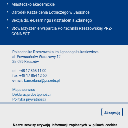
Miasteczko akademickie
Ośrodek Kształcenia Lotniczego w Jasionce
Sekcja ds. e-Learningu i Kształcenia Zdalnego
Stowarzyszenie Wsparcia Politechniki Rzeszowskiej PRZ-
CONNECT
Politechnika Rzeszowska im. Ignacego Łukasiewicza
al. Powstańców Warszawy 12
35-029 Rzeszów
tel.: +48 17 865 11 00
fax: +48 17 854 12 60
e-mail:
kancelaria@prz.edu.pl
Mapa serwisu
Deklaracja dostępności
Polityka prywatności
Zgłoś błąd na stronie
Zgłoś naruszenie
Akceptuję
Nasze serwisy używają informacji zapisanych w plikach cookies
.