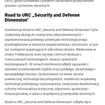
EXPO, gdzie rozmawiali z polskimi i ukraińskimi producentami
dronów i systemów obronnych.
Road to URC „Security and Defense
Dimension”
Konferencja Road to URC „Security and Defense Dimension” była
znakomitą okazją do nawiązania relacji biznesowych i
zaprezentowania polskiego potencjału technologicznego
przedsiębiorstw w obszarze bezpieczeństwa i obronności, w tym
też rozwiązań wspierających odbudowę Ukrainy. Wydarzenie w
stolicy Podkarpacia stało się więc centrum dyskusji o
nowoczesnych technologiach, awiacji i systemach
bezzałogowych. W ramach konferencji odbyły się panele z
udziałem przedstawicieli rządów oraz polskiego, ukraińskiego i
europejskiego biznesu. Dyskutowano na temat obrony
powietrznej, technologii bezzałogowych, mobilności wojskowej,
technologii podwójnego zastosowania, zwalczania dezinformacji,
ochrony infrastruktury krytycznej, odporności społecznej i
instytucjonalnej, a także o współpracy przemysłów obronnych.
Road to URC „Security and Defense Dimension” odbyła się w