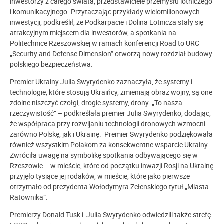
inwestorzy z całego świata, przedstawiciele przemysłu lotniczego
i komunikacyjnego. Przytaczając przykłady wielomilionowych
inwestycji, podkreślił, że Podkarpacie i Dolina Lotnicza stały się
atrakcyjnym miejscem dla inwestorów, a spotkania na
Politechnice Rzeszowskiej w ramach konferencji Road to URC
„Security and Defense Dimension” otworzą nowy rozdział budowy
polskiego bezpieczeństwa.
Premier Ukrainy Julia Swyrydenko zaznaczyła, że systemy i
technologie, które stosują Ukraińcy, zmieniają obraz wojny, są one
zdolne niszczyć czołgi, drogie systemy, drony. „To nasza
rzeczywistość” – podkreślała premier Julia Swyrydenko, dodając,
że współpraca przy rozwijaniu technologii dronowych wzmocni
zarówno Polskę, jak i Ukrainę. Premier Swyrydenko podziękowała
również wszystkim Polakom za konsekwentne wsparcie Ukrainy.
Zwróciła uwagę na symbolikę spotkania odbywającego się w
Rzeszowie – w mieście, które od początku inwazji Rosji na Ukrainę
przyjęło tysiące jej rodaków, w mieście, które jako pierwsze
otrzymało od prezydenta Wołodymyra Zełenskiego tytuł „Miasta
Ratownika”.
Premierzy Donald Tusk i Julia Swyrydenko odwiedzili także strefę