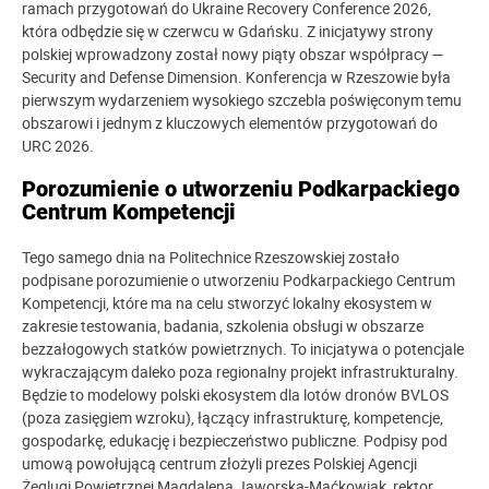
ramach przygotowań do Ukraine Recovery Conference 2026,
która odbędzie się w czerwcu w Gdańsku. Z inicjatywy strony
polskiej wprowadzony został nowy piąty obszar współpracy —
Security and Defense Dimension. Konferencja w Rzeszowie była
pierwszym wydarzeniem wysokiego szczebla poświęconym temu
obszarowi i jednym z kluczowych elementów przygotowań do
URC 2026.
Porozumienie o utworzeniu Podkarpackiego
Centrum Kompetencji
Tego samego dnia na Politechnice Rzeszowskiej zostało
podpisane porozumienie o utworzeniu Podkarpackiego Centrum
Kompetencji, które ma na celu stworzyć lokalny ekosystem w
zakresie testowania, badania, szkolenia obsługi w obszarze
bezzałogowych statków powietrznych. To inicjatywa o potencjale
wykraczającym daleko poza regionalny projekt infrastrukturalny.
Będzie to modelowy polski ekosystem dla lotów dronów BVLOS
(poza zasięgiem wzroku), łączący infrastrukturę, kompetencje,
gospodarkę, edukację i bezpieczeństwo publiczne. Podpisy pod
umową powołującą centrum złożyli prezes Polskiej Agencji
Żeglugi Powietrznej Magdalena Jaworska-Maćkowiak, rektor