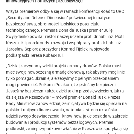
innowacyjnych i lotniczych przedsięwzięć.
Wizyta premierów odbyła się w ramach konferencji Road to URC
„Security and Defense Dimension” poświęconej tematyce
bezpieczeństwa, obronności i polskiego potencjału
technologicznego. Premiera Donalda Tuska
i premier Julię
Swyrydenko
powitali rektor naszej uczelni prof. dr hab. inż. Piotr
Koszelnik i prorektor ds. rozwoju i współpracy prof. dr hab. inż.
Jarosław Sep oraz prezydent Konrad Fijołek i wojewoda
podkarpacki Teresa Kubas-Hul.
„Dzisiaj zaczynamy wielki projekt armady dronów. Polska musi
mieć swoją nowoczesną armadę dronową, tak abyśmy mogli nie
tylko pomagać Ukrainie, ale żebyśmy z pełnym przekonaniem
mogli powiedzieć Polkom i Polakom, że jesteśmy bezpieczni.
Jesteśmy bezpieczni
także
dzięki takim przedsięwzięciom, jak ta
dzisiejsza w Rzeszowie ” – mówił premier Donald Tusk. Prezes
Rady Ministrów zapowiedział, że inicjatywa będzie się opierała na
polskim i unijnym finansowaniu, natomiast strona ukraińska
udzieli swego doświadczenia i know-how, jakie posiada w zakresie
budowania i produkcji systemów bezzałogowych. Premier
podkreślił, że
nieprzypadkowo właśnie
w Rzeszowie spotykają się