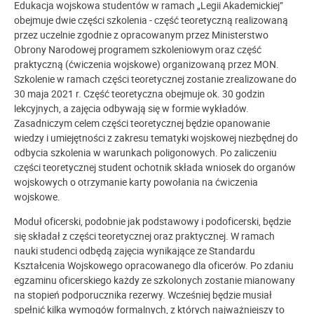
Edukacja wojskowa studentów w ramach „Legii Akademickiej”
obejmuje dwie części szkolenia - część teoretyczną realizowaną
przez uczelnie zgodnie z opracowanym przez Ministerstwo
Obrony Narodowej programem szkoleniowym oraz część
praktyczną (ćwiczenia wojskowe) organizowaną przez MON.
Szkolenie w ramach części teoretycznej zostanie zrealizowane do
30 maja 2021 r. Część teoretyczna obejmuje ok. 30 godzin
lekcyjnych, a zajęcia odbywają się w formie wykładów.
Zasadniczym celem części teoretycznej będzie opanowanie
wiedzy i umiejętności z zakresu tematyki wojskowej niezbędnej do
odbycia szkolenia w warunkach poligonowych. Po zaliczeniu
części teoretycznej student ochotnik składa wniosek do organów
wojskowych o otrzymanie karty powołania na ćwiczenia
wojskowe.
Moduł oficerski, podobnie jak podstawowy i podoficerski, będzie
się składał z części teoretycznej oraz praktycznej. W ramach
nauki studenci odbędą zajęcia wynikające ze Standardu
Kształcenia Wojskowego opracowanego dla oficerów. Po zdaniu
egzaminu oficerskiego każdy ze szkolonych zostanie mianowany
na stopień podporucznika rezerwy. Wcześniej będzie musiał
spełnić kilka wymogów formalnych, z których najważniejszy to