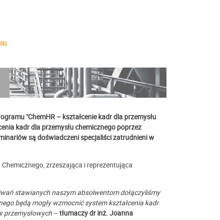
programu "ChemHR – kształcenie kadr dla przemysłu
cenia kadr dla przemysłu chemicznego poprzez
nariów są doświadczeni specjaliści zatrudnieni w
 Chemicznego, zrzeszająca i reprezentująca
kiwań stawianych naszym absolwentom dołączyliśmy
icznego będą mogły wzmocnić system kształcenia kadr
ów przemysłowych
–
tłumaczy dr inż. Joanna