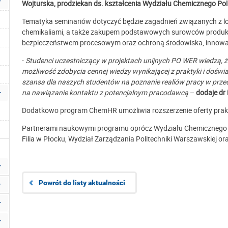
Wojturska, prodziekan ds. kształcenia Wydziału Chemicznego Poli
Tematyka seminariów dotyczyć będzie zagadnień związanych z lo
chemikaliami, a także zakupem podstawowych surowców produkc
bezpieczeństwem procesowym oraz ochroną środowiska, innowacy
-
Studenci uczestniczący w projektach unijnych PO WER wiedzą, ż
możliwość zdobycia cennej wiedzy wynikającej z praktyki i doświ
szansa dla naszych studentów na poznanie realiów pracy w prze
na nawiązanie kontaktu z potencjalnym pracodawcą
–
dodaje dr 
Dodatkowo program ChemHR umożliwia rozszerzenie oferty prakty
Partnerami naukowymi programu oprócz Wydziału Chemicznego P
Filia w Płocku, Wydział Zarządzania Politechniki Warszawskiej ora
Powrót do listy aktualności