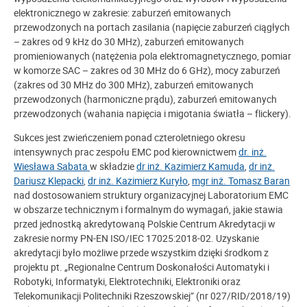
elektronicznego w zakresie: zaburzeń emitowanych
przewodzonych na portach zasilania (napięcie zaburzeń ciągłych
– zakres od 9 kHz do 30 MHz), zaburzeń emitowanych
promieniowanych (natężenia pola elektromagnetycznego, pomiar
w komorze SAC – zakres od 30 MHz do 6 GHz), mocy zaburzeń
(zakres od 30 MHz do 300 MHz), zaburzeń emitowanych
przewodzonych (harmoniczne prądu), zaburzeń emitowanych
przewodzonych (wahania napięcia i migotania światła – flickery).
Sukces jest zwieńczeniem ponad czteroletniego okresu
intensywnych prac zespołu EMC pod kierownictwem
dr. inż.
Wiesława Sabata
w składzie
dr inż. Kazimierz Kamuda
,
dr inż.
Dariusz Klepacki
,
dr inż. Kazimierz Kuryło
,
mgr inż. Tomasz Baran
nad dostosowaniem struktury organizacyjnej Laboratorium EMC
w obszarze technicznym i formalnym do wymagań, jakie stawia
przed jednostką akredytowaną Polskie Centrum Akredytacji w
zakresie normy PN-EN ISO/IEC 17025:2018-02. Uzyskanie
akredytacji było możliwe przede wszystkim dzięki środkom z
projektu pt. „Regionalne Centrum Doskonałości Automatyki i
Robotyki, Informatyki, Elektrotechniki, Elektroniki oraz
Telekomunikacji Politechniki Rzeszowskiej” (nr 027/RID/2018/19)