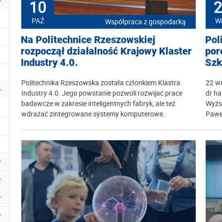
10
2
PAŹ
W
Współpraca z gospodarką
Na Politechnice Rzeszowskiej
Pol
rozpoczął działalność Krajowy Klaster
por
Industry 4.0.
Szk
Politechnika Rzeszowska została członkiem Klastra
22 wr
Industry 4.0. Jego powstanie pozwoli rozwijać prace
dr h
badawcze w zakresie inteligentnych fabryk, ale też
Wyżs
wdrażać zintegrowane systemy komputerowe.
Paweł