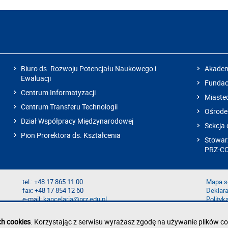
Biuro ds. Rozwoju Potencjału Naukowego i
Akadem
Ewaluacji
Fundacj
Centrum Informatyzacji
Miaste
Centrum Transferu Technologii
Ośrode
Dział Współpracy Międzynarodowej
Sekcja 
Pion Prorektora ds. Kształcenia
Stowarz
PRZ-C
tel.: +48 17 865 11 00
Mapa s
fax: +48 17 854 12 60
Deklara
e-mail:
kancelaria@prz.edu.pl
Polityk
Zgłoś b
Zgłoś n
ch cookies
. Korzystając z serwisu wyrażasz zgodę na używanie plików co