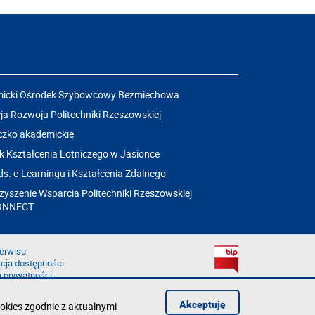
icki Ośrodek Szybowcowy Bezmiechowa
a Rozwoju Politechniki Rzeszowskiej
czko akademickie
k Kształcenia Lotniczego w Jasionce
ds. e-Learningu i Kształcenia Zdalnego
yszenie Wsparcia Politechniki Rzeszowskiej
ONNECT
erwisu
cja dostępności
a prywatności
łąd na stronie
aruszenie
Akceptuję
okies zgodnie z aktualnymi