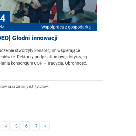
4
RZ
Współpraca z gospodarką
DEO] Głodni innowacji
uczelnie stworzyły konsorcjum wspierające
jeniówkę. Rektorzy podpisali umowę dotyczącą
łania konsorcjum COP – Tradycja, Obronność.
łów oraz zmiany ich tytułów.
14
15
16
17