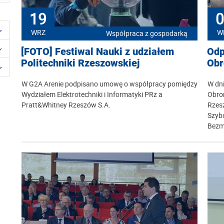
19
0
WRZ
W
Współpraca z gospodarką
[FOTO] Festiwal Nauki z udziałem
Odp
Politechniki Rzeszowskiej
Obr
W G2A Arenie podpisano umowę o współpracy pomiędzy
W dn
Wydziałem Elektrotechniki i Informatyki PRz a
Obron
Pratt&Whitney Rzeszów S.A.
Rzes
Szyb
Bezm