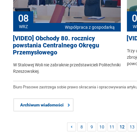
08
0
WRZ
W
Współpraca z gospodarką
[VIDEO] Obchody 80. rocznicy
[VI
powstania Centralnego Okręgu
Trzy 
Przemysłowego
zbro
powo
W Stalowej Woli nie zabraknie przedstawicieli Politechniki
Rzeszowskiej.
Biuro Prasowe zastrzega sobie prawo skracania i opracowywania artyku
Archiwum wiadomości
8
9
10
11
12
13