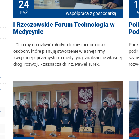
24
1
PAŹ
P
Współpraca z gospodarką
I Rzeszowskie Forum Technologia w
Pol
Medycynie
Pod
- Chcemy umożliwić młodym biznesmenom oraz
Podk
osobom, które planują stworzenie własnej firmy
podka
związanej z przemysłem i medycyną, znalezienie własnej
szans
drogi rozwoju - zaznacza dr inż. Paweł Turek.
rozw