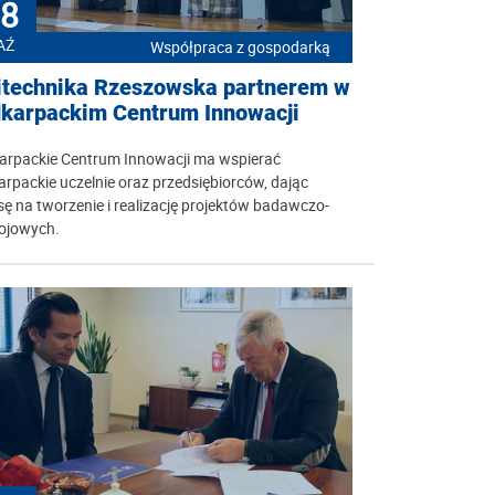
8
AŹ
Współpraca z gospodarką
itechnika Rzeszowska partnerem w
karpackim Centrum Innowacji
arpackie Centrum Innowacji ma wspierać
rpackie uczelnie oraz przedsiębiorców, dając
ę na tworzenie i realizację projektów badawczo-
ojowych.