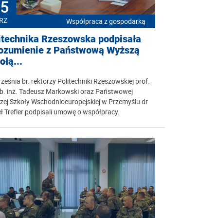
5
RZ
Współpraca z gospodarką
itechnika Rzeszowska podpisała
ozumienie z Państwową Wyższą
ołą...
ześnia br. rektorzy Politechniki Rzeszowskiej prof.
ab. inż. Tadeusz Markowski oraz Państwowej
zej Szkoły Wschodnioeuropejskiej w Przemyślu dr
 Trefler podpisali umowę o współpracy.