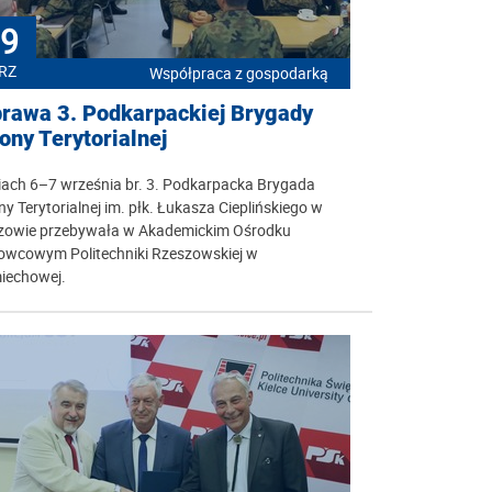
9
RZ
Współpraca z gospodarką
rawa 3. Podkarpackiej Brygady
ony Terytorialnej
iach 6–7 września br. 3. Podkarpacka Brygada
y Terytorialnej im. płk. Łukasza Cieplińskiego w
zowie przebywała w Akademickim Ośrodku
owcowym Politechniki Rzeszowskiej w
iechowej.