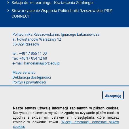
Sekcja ds. e-Learningu i Kształcenia Zdalnego
Stowarzyszenie Wsparcia Politechniki Rzeszowskiej PRZ-
CONNECT
Politechnika Rzeszowska im. Ignacego Łukasiewicza
al. Powstańców Warszawy 12
35-029 Rzeszów
tel.: +48 17 865 11 00
fax: +48 17 854 12 60
e-mail:
kancelaria@prz.edu.pl
Mapa serwisu
Deklaracja dostępności
Polityka prywatności
Zgłoś błąd na stronie
Zgłoś naruszenie
Akceptuję
Nasze serwisy używają informacji zapisanych w plikach cookies
.
Korzystając z serwisu wyrażasz zgodę na używanie plików cookies
zgodnie z aktualnymi ustawieniami przeglądarki, które możesz
zmienić w dowolnej chwili.
Więcej informacji odnośnie plików
cookies
.