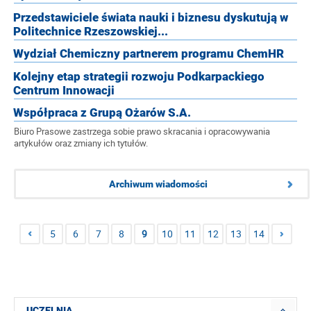
Przedstawiciele świata nauki i biznesu dyskutują w
Politechnice Rzeszowskiej...
Wydział Chemiczny partnerem programu ChemHR
Kolejny etap strategii rozwoju Podkarpackiego
Centrum Innowacji
Współpraca z Grupą Ożarów S.A.
Biuro Prasowe zastrzega sobie prawo skracania i opracowywania
artykułów oraz zmiany ich tytułów.
Archiwum wiadomości
5
6
7
8
9
10
11
12
13
14
UCZELNIA