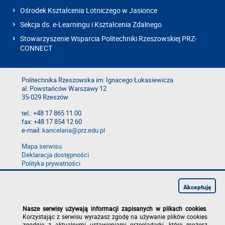
Ośrodek Kształcenia Lotniczego w Jasionce
Sekcja ds. e-Learningu i Kształcenia Zdalnego
Stowarzyszenie Wsparcia Politechniki Rzeszowskiej PRZ-
CONNECT
Politechnika Rzeszowska im. Ignacego Łukasiewicza
al. Powstańców Warszawy 12
35-029 Rzeszów
tel.: +48 17 865 11 00
fax: +48 17 854 12 60
e-mail:
kancelaria@prz.edu.pl
Mapa serwisu
Deklaracja dostępności
Polityka prywatności
Zgłoś błąd na stronie
Zgłoś naruszenie
Akceptuję
Nasze serwisy używają informacji zapisanych w plikach cookies
.
Korzystając z serwisu wyrażasz zgodę na używanie plików cookies
zgodnie z aktualnymi ustawieniami przeglądarki, które możesz