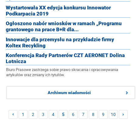
Wystartowała XX edycja konkursu Innowator
Podkarpacia 2019
Ogłoszono nabór wniosków w ramach „Programu
grantowego na prace B+R dla...
Innowacje dla przemysłu na przykładzie firmy
Koltex Recykling
Konferencja Rady Partnerów CZT AERONET Dolina
Lotnicza
Biuro Prasowe zastrzega sobie prawo skracania i opracowywania
artykułów oraz zmiany ich tytułów.
Archiwum wiadomości
1
2
3
4
5
6
7
8
9
10