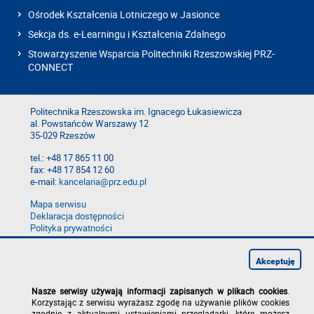
Ośrodek Kształcenia Lotniczego w Jasionce
Sekcja ds. e-Learningu i Kształcenia Zdalnego
Stowarzyszenie Wsparcia Politechniki Rzeszowskiej PRZ-
CONNECT
Politechnika Rzeszowska im. Ignacego Łukasiewicza
al. Powstańców Warszawy 12
35-029 Rzeszów
tel.: +48 17 865 11 00
fax: +48 17 854 12 60
e-mail:
kancelaria@prz.edu.pl
Mapa serwisu
Deklaracja dostępności
Polityka prywatności
Zgłoś błąd na stronie
Zgłoś naruszenie
Akceptuję
Nasze serwisy używają informacji zapisanych w plikach cookies
.
Korzystając z serwisu wyrażasz zgodę na używanie plików cookies
zgodnie z aktualnymi ustawieniami przeglądarki, które możesz