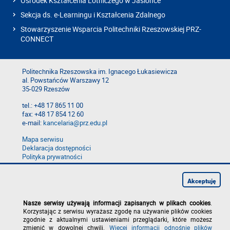
Ośrodek Kształcenia Lotniczego w Jasionce
Sekcja ds. e-Learningu i Kształcenia Zdalnego
Stowarzyszenie Wsparcia Politechniki Rzeszowskiej PRZ-
CONNECT
Politechnika Rzeszowska im. Ignacego Łukasiewicza
al. Powstańców Warszawy 12
35-029 Rzeszów
tel.: +48 17 865 11 00
fax: +48 17 854 12 60
e-mail:
kancelaria@prz.edu.pl
Mapa serwisu
Deklaracja dostępności
Polityka prywatności
Zgłoś błąd na stronie
Zgłoś naruszenie
Akceptuję
Nasze serwisy używają informacji zapisanych w plikach cookies
.
Korzystając z serwisu wyrażasz zgodę na używanie plików cookies
zgodnie z aktualnymi ustawieniami przeglądarki, które możesz
zmienić w dowolnej chwili.
Więcej informacji odnośnie plików