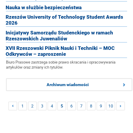
Nauka w służbie bezpieczeństwa
Rzeszów University of Technology Student Awards
2026
Inicjatywy Samorządu Studenckiego w ramach
Rzeszowskich Juwenaliów
XVII Rzeszowski Piknik Nauki i Techniki – MOC
Odkrywców – zaproszenie
Biuro Prasowe zastrzega sobie prawo skracania i opracowywania
artykułów oraz zmiany ich tytułów.
Archiwum wiadomości
1
2
3
4
5
6
7
8
9
10