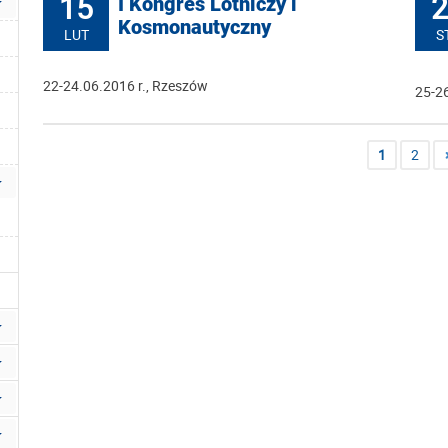
15
2
I Kongres Lotniczy i
Kosmonautyczny
LUT
S
22-24.06.2016 r., Rzeszów
25-26
1
2