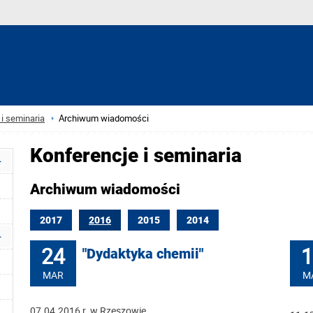
i seminaria
Archiwum wiadomości
Konferencje i seminaria
Archiwum wiadomości
2017
2016
2015
2014
24
1
"Dydaktyka chemii"
MAR
M
07.04.2016 r. w Rzeszowie