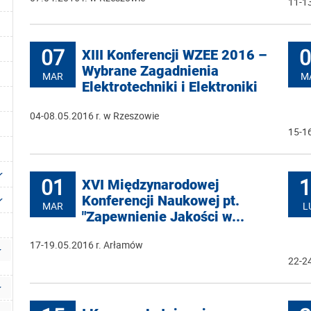
11-13
07
0
XIII Konferencji WZEE 2016 –
Wybrane Zagadnienia
MAR
M
Elektrotechniki i Elektroniki
04-08.05.2016 r. w Rzeszowie
15-16
01
1
XVI Międzynarodowej
Konferencji Naukowej pt.
MAR
L
"Zapewnienie Jakości w...
17-19.05.2016 r. Arłamów
22-2