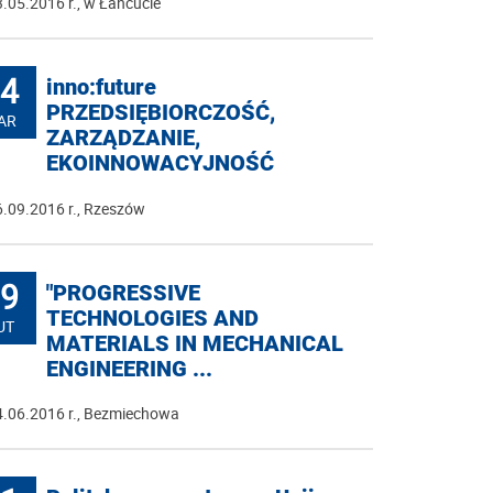
.05.2016 r., w Łańcucie
4
inno:future
PRZEDSIĘBIORCZOŚĆ,
AR
ZARZĄDZANIE,
EKOINNOWACYJNOŚĆ
.09.2016 r., Rzeszów
9
"PROGRESSIVE
TECHNOLOGIES AND
UT
MATERIALS IN MECHANICAL
ENGINEERING ...
4.06.2016 r., Bezmiechowa